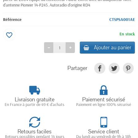
d'antenne Pioneer 14-P245. Autoradio d'origine RD4
Référence
CTSPSA001AE
En stock
favorite_border
Ajouter au panier
Partager
Livraison gratuite
Paiement sécurisé
En France à partir de 49 € d'achats
Paiement en ligne 100% sécurisé
Retours faciles
Service client
Retours possibles pendant 14 jours
Du lundi au vendredi de 9h à 18h