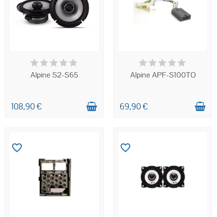
EN STOCK
EN STOCK
Alpine S2-S65
Alpine APF-S100TO
108,90 €
69,90 €
favorite_border
favorite_border