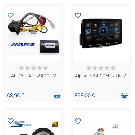
favorite_border
favorite_border
EN STOCK
EN COUR DE
RÉAPPROVISIONNEMENT
ALPINE APF-S100BM
Alpine ILX-F905D - Halo9
68,90 €
898,00 €
favorite_border
favorite_border