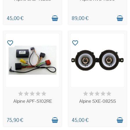
45,00 €
89,00 €
favorite_border
favorite_border
EN STOCK
EN STOCK
Alpine APF-S102RE
Alpine SXE-0825S
75,90 €
45,00 €