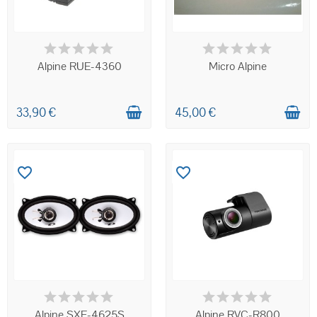
EN COUR DE
SUR COMMANDE
RÉAPPROVISIONNEMENT
Alpine RUE-4360
Micro Alpine
33,90 €
45,00 €
favorite_border
favorite_border
EN STOCK
SUR COMMANDE
Alpine SXE-4625S
Alpine RVC-R800