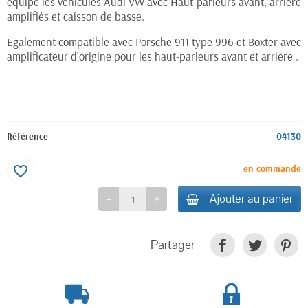
équipe les véhicules Audi VW avec Haut-parleurs avant, arrière
amplifiés et caisson de basse.
Egalement compatible avec Porsche 911 type 996 et Boxter avec
amplificateur d'origine pour les haut-parleurs avant et arrière .
Référence
04130
en commande
favorite_border
Ajouter au panier
Partager