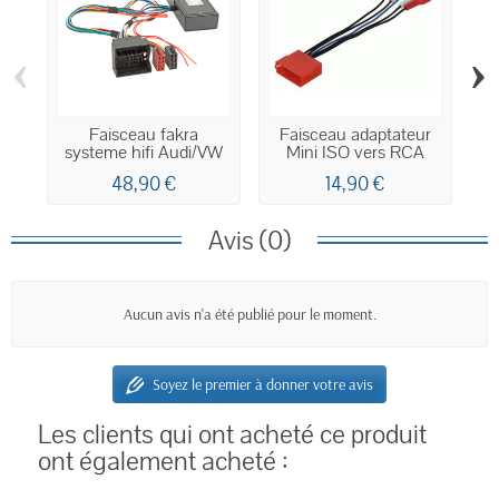
‹
›
Faisceau fakra
Faisceau adaptateur
F
systeme hifi Audi/VW
Mini ISO vers RCA
48,90 €
14,90 €
Avis (0)
Aucun avis n'a été publié pour le moment.
Soyez le premier à donner votre avis
Les clients qui ont acheté ce produit
ont également acheté :