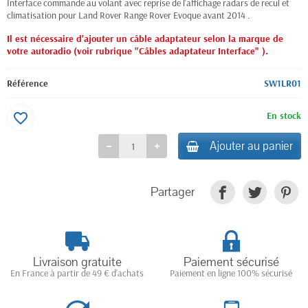
Interface commande au volant avec reprise de l'affichage radars de recul et
climatisation pour Land Rover Range Rover Evoque avant 2014 .
Il est nécessaire d'ajouter un câble adaptateur selon la marque de
votre autoradio (voir rubrique "
Câbles adaptateur Interface
" ).
Référence
SW1LR01
En stock
favorite_border
Ajouter au panier
Partager
Livraison gratuite
Paiement sécurisé
En France à partir de 49 € d'achats
Paiement en ligne 100% sécurisé