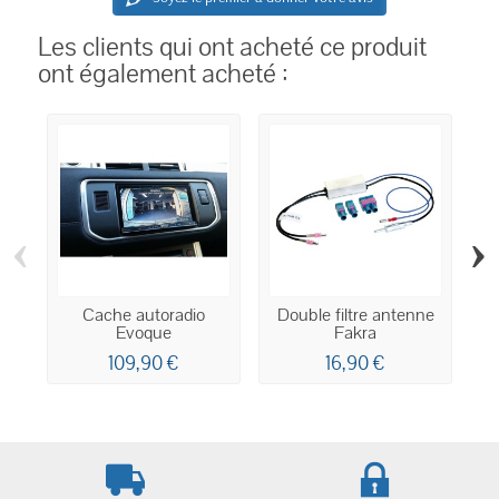
Les clients qui ont acheté ce produit
ont également acheté :
‹
›
Cache autoradio
Double filtre antenne
A
Evoque
Fakra
po
109,90 €
16,90 €