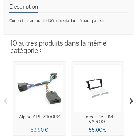
Description
Connecteur autoradio ISO alimentation + 4 haut-parleur .
10 autres produits dans la même
catégorie :
‹
›
Alpine APF-S100PS
Pioneer CA-HM-
Ki
VAG.001
63,90 €
55,00 €